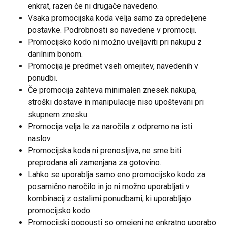
enkrat, razen če ni drugače navedeno.
Vsaka promocijska koda velja samo za opredeljene
postavke. Podrobnosti so navedene v promociji.
Promocijsko kodo ni možno uveljaviti pri nakupu z
darilnim bonom.
Promocija je predmet vseh omejitev, navedenih v
ponudbi.
Če promocija zahteva minimalen znesek nakupa,
stroški dostave in manipulacije niso upoštevani pri
skupnem znesku.
Promocija velja le za naročila z odpremo na isti
naslov.
Promocijska koda ni prenosljiva, ne sme biti
preprodana ali zamenjana za gotovino.
Lahko se uporablja samo eno promocijsko kodo za
posamično naročilo in jo ni možno uporabljati v
kombinacij z ostalimi ponudbami, ki uporabljajo
promocijsko kodo.
Promocijski popousti so omejeni ne enkratno uporabo