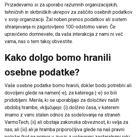
Prizadevamo si za uporabo razumnih organizacijskih,
tehničnih in skrbniških ukrepov za zaščito osebnih podatkov
v svoji organizaciji. Žal noben prenos podatkov ali sistem
shranjevanja ni zagotovljeno 100-odstotno varen. Če
upravičeno domnevate, da vaša interakcija z nami ni več
varna, nas o tem takoj obvestite.
Kako dolgo bomo hranili
osebne podatke?
Vaše osebne podatke bomo hranili, dokler bodo potrebni ali
dovoljeni glede na namen(-e), za katerega (-e) so bili
pridobljeni. Merila, ki se uporabljajo za določitev naših
obdobij hrambe, vključujejo: (i) dolžino časa, v katerem
imamo z vami stalen odnos za sodelovanje na straneh
VarmoTech; (ii) ali obstaja zakonska obveznost, ki velja za
nas; ali (iii) ali je hramba priporočljiva glede na naš pravni
položaj (kot na primer v zvezi z veljavnimi zastaralnimi roki,