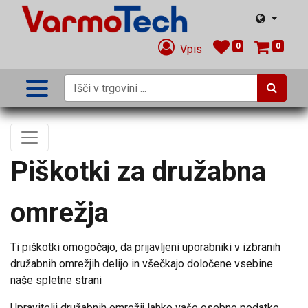
0
0
Vpis
Piškotki za družabna
omrežja
Ti piškotki omogočajo, da prijavljeni uporabniki v izbranih
družabnih omrežjih delijo in všečkajo določene vsebine
naše spletne strani
Upravitelji družabnih omrežij lahko vaše osebne podatke