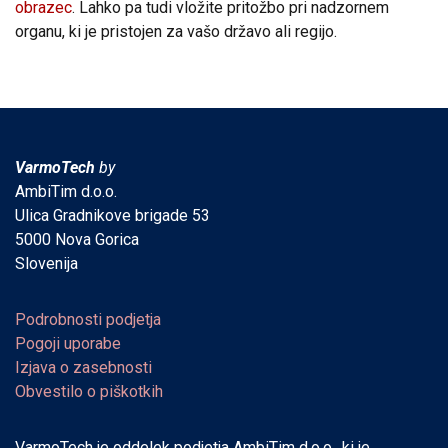
obrazec
. Lahko pa tudi vložite pritožbo pri nadzornem
organu, ki je pristojen za vašo državo ali regijo.
VarmoTech
by
AmbiTim d.o.o.
Ulica Gradnikove brigade 53
5000 Nova Gorica
Slovenija
Podrobnosti podjetja
Pogoji uporabe
Izjava o zasebnosti
Obvestilo o piškotkih
VarmoTech je oddelek podjetja AmbiTim d.o.o., ki je