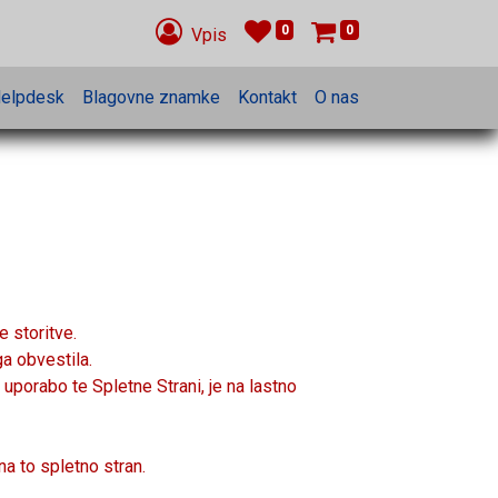
0
0
Vpis
elpdesk
Blagovne znamke
Kontakt
O nas
 storitve.
a obvestila.
uporabo te Spletne Strani, je na lastno
a to spletno stran.