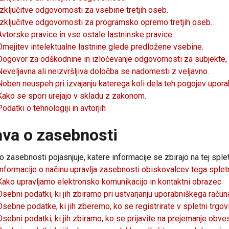
Izključitve odgovornosti za vsebine tretjih oseb.
Izključitve odgovornosti za programsko opremo tretjih oseb.
Avtorske pravice in vse ostale lastninske pravice.
Omejitev intelektualne lastnine glede predložene vsebine.
Dogovor za odškodnine in izločevanje odgovornosti za subjekte, ki
Neveljavna ali neizvršljiva določba se nadomesti z veljavno.
Noben neuspeh pri izvajanju katerega koli dela teh pogojev upo
Kako se spori urejajo v skladu z zakonom.
Podatki o tehnologiji in avtorjih
ava o zasebnosti
o zasebnosti pojasnjuje, katere informacije se zbirajo na tej spletn
Informacije o načinu upravlja zasebnosti obiskovalcev tega sple
Kako upravljamo elektronsko komunikacijo in kontaktni obrazec
Osebni podatki, ki jih zbiramo pri ustvarjanju uporabniškega račun
Osebne podatke, ki jih zberemo, ko se registrirate v spletni trgovin
Osebni podatki, ki jih zbiramo, ko se prijavite na prejemanje obvest