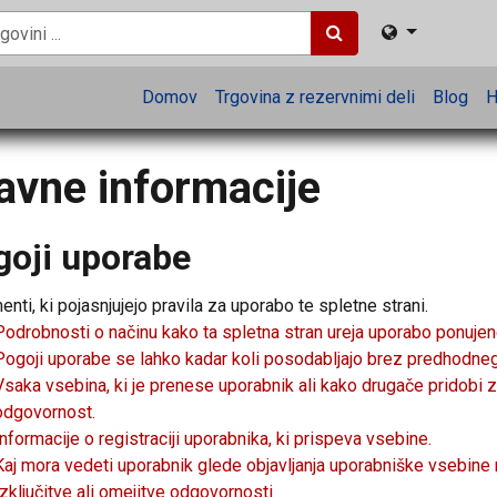
Domov
Trgovina z rezervnimi deli
Blog
H
avne informacije
goji uporabe
nti, ki pojasnjujejo pravila za uporabo te spletne strani.
Podrobnosti o načinu kako ta spletna stran ureja uporabo ponujene
Pogoji uporabe se lahko kadar koli posodabljajo brez predhodneg
Vsaka vsebina, ki je prenese uporabnik ali kako drugače pridobi z 
odgovornost.
Informacije o registraciji uporabnika, ki prispeva vsebine.
Kaj mora vedeti uporabnik glede objavljanja uporabniške vsebine n
Izključitve ali omejitve odgovornosti