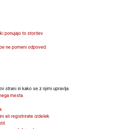
 ponujajo to storitev.
rabe ne pomeni odpoved.
i strani in kako se z njimi upravlja.
tnega mesta.
a.
i ali registrirate izdelek.
il.