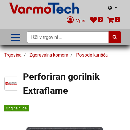
0
0
Vpis
Trgovina
Zgorevalna komora
Posode kurišča
Perforiran gorilnik
Extraflame
Originalni del