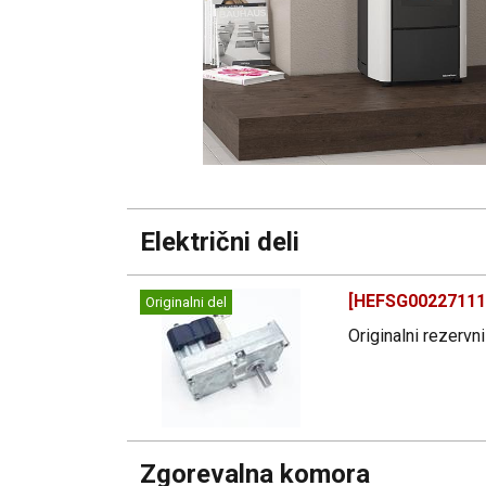
Električni deli
[HEFSG002271112
Originalni del
Originalni rezervn
Zgorevalna komora