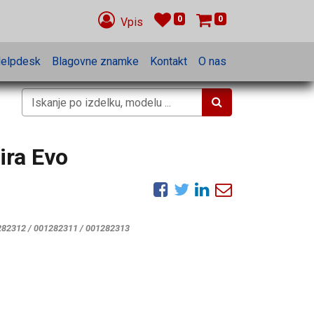
0
0
Vpis
elpdesk
Blagovne znamke
Kontakt
O nas
ira Evo
282312 / 001282311 / 001282313