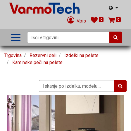
0
0
Vpis
Trgovina
Rezervni deli
Izdelki na pelete
Kaminske peči na pelete