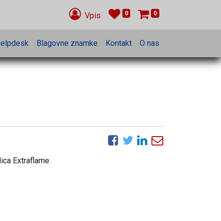
0
0
Vpis
elpdesk
Blagovne znamke
Kontakt
O nas
dica Extraflame.