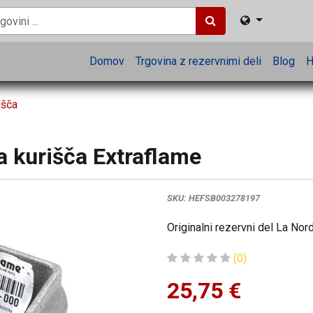
Domov
Trgovina z rezervnimi deli
Blog
H
išča
a kurišča Extraflame
SKU:
HEFSB003278197
Originalni rezervni del La Nor
(0)
25,75
€