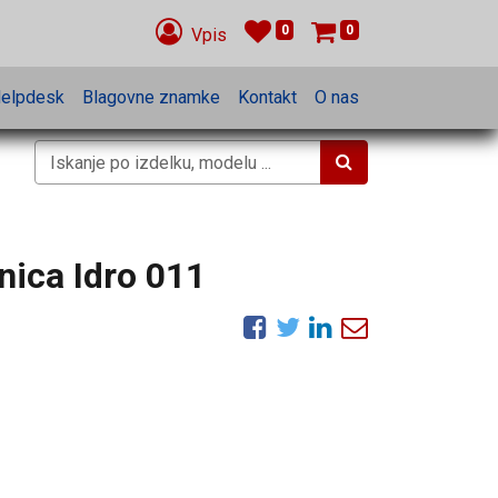
0
0
Vpis
elpdesk
Blagovne znamke
Kontakt
O nas
nica Idro 011