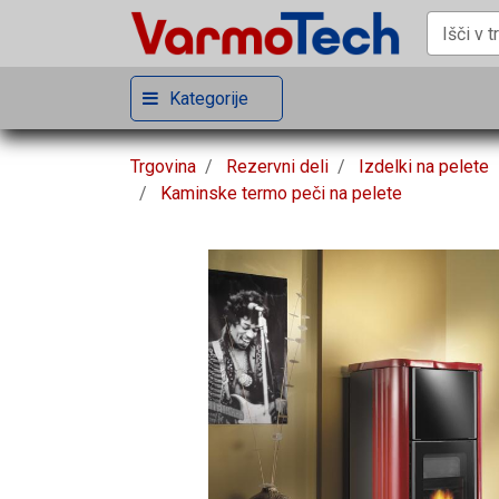
Kategorije
Trgovina
Rezervni deli
Izdelki na pelete
Kaminske termo peči na pelete