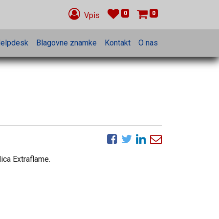
0
0
Vpis
elpdesk
Blagovne znamke
Kontakt
O nas
dica Extraflame.