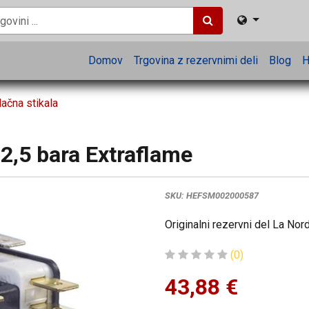
Domov
Trgovina z rezervnimi deli
Blog
H
lačna stikala
-2,5 bara Extraflame
SKU:
HEFSM002000587
Originalni rezervni del La Nor
(0)
43,88
€