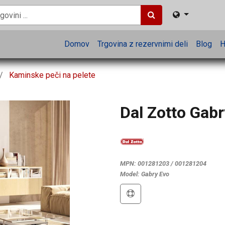
Domov
Trgovina z rezervnimi deli
Blog
H
Kaminske peči na pelete
Dal Zotto Gabr
MPN:
001281203 / 001281204
Model:
Gabry Evo