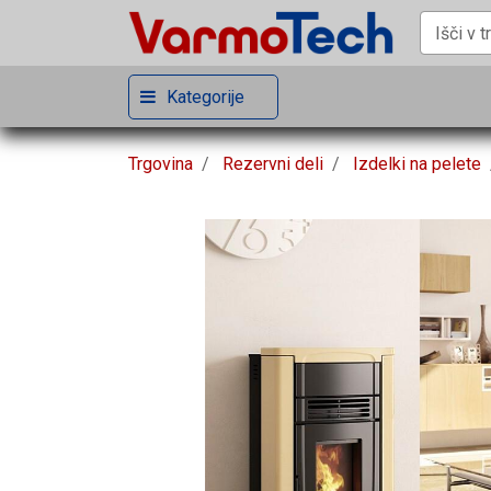
Kategorije
Trgovina
Rezervni deli
Izdelki na pelete