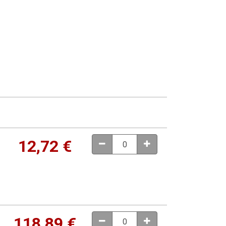
12,72
€
118,89
€