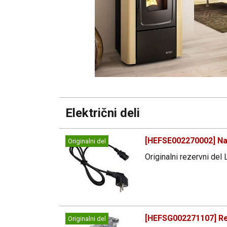
Električni deli
[HEFSE002270002] Nap
Originalni del
Originalni rezervni del
[HEFSG002271107] Re
Originalni del