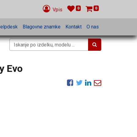
0
0
Vpis
elpdesk
Blagovne znamke
Kontakt
O nas
y Evo