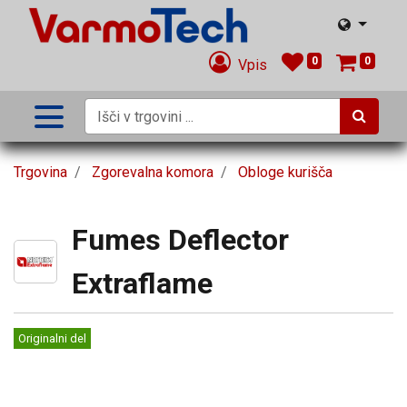
0
0
Vpis
Trgovina
Zgorevalna komora
Obloge kurišča
Fumes Deflector
Extraflame
Originalni del