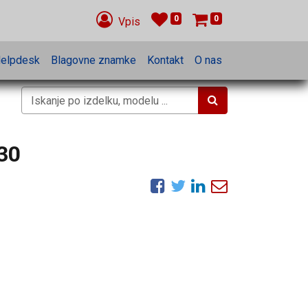
0
0
Vpis
elpdesk
Blagovne znamke
Kontakt
O nas
30