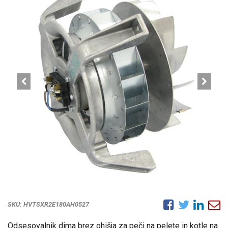
SKU:
HVTSXR2E180AH0527
Odsesovalnik dima brez ohišja za peči na pelete in kotle na