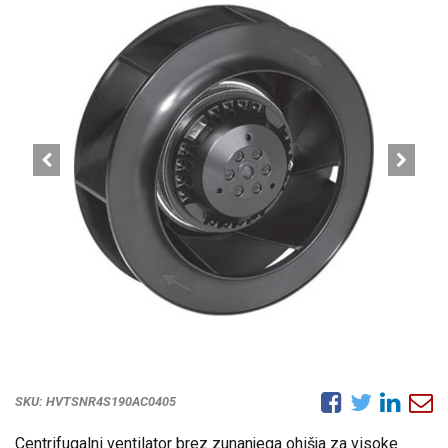
SKU:
HVTSNR4S190AC0405
Centrifugalni ventilator brez zunanjega ohišja za visoke