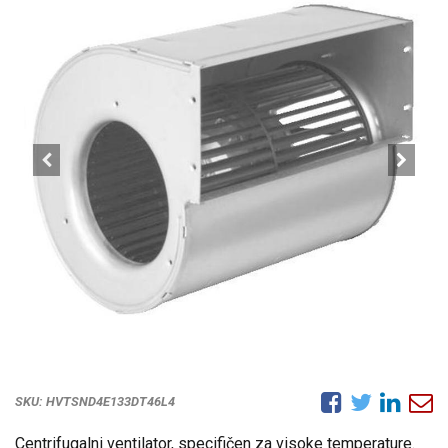
SKU:
HVTSND4E133DT46L4
Centrifugalni ventilator, specifičen za visoke temperature.