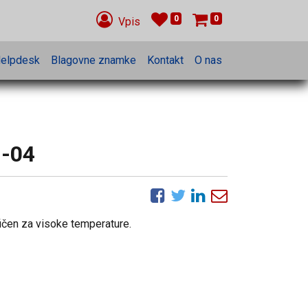
0
0
Vpis
elpdesk
Blagovne znamke
Kontakt
O nas
1-04
ifičen za visoke temperature.