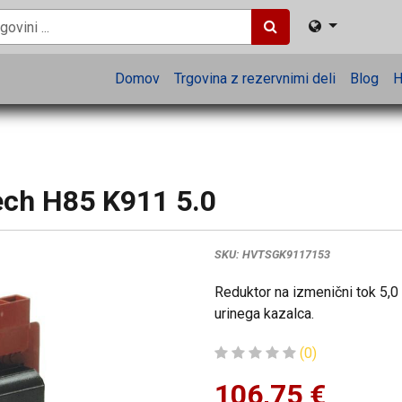
Domov
Trgovina z rezervnimi deli
Blog
H
ch H85 K911 5.0
SKU:
HVTSGK9117153
Reduktor na izmenični tok 5,0 v
urinega kazalca.
(0)
106,75
€