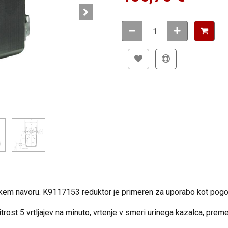
sokem navoru. K9117153 reduktor je primeren za uporabo kot pogon
itrost 5 vrtljajev na minuto, vrtenje v smeri urinega kazalca, pr