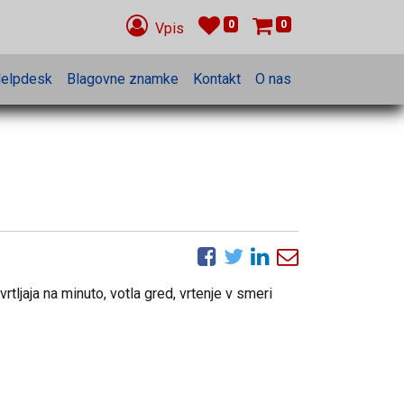
0
0
Vpis
elpdesk
Blagovne znamke
Kontakt
O nas
rtljaja na minuto, votla gred, vrtenje v smeri