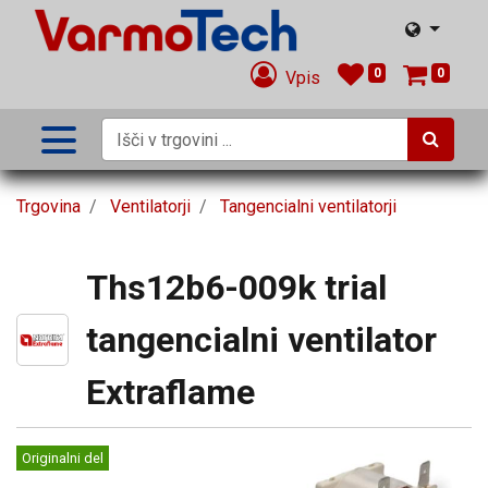
0
0
Vpis
Trgovina
Ventilatorji
Tangencialni ventilatorji
Ths12b6-009k trial
tangencialni ventilator
Extraflame
Originalni del