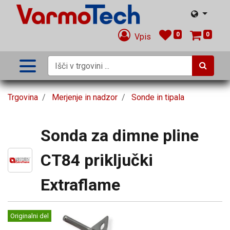
0
0
Vpis
Trgovina
Merjenje in nadzor
Sonde in tipala
Sonda za dimne pline
CT84 priključki
Extraflame
Originalni del